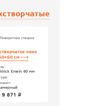
хстворчатые
Поворотная створка
створчатое окно
60×60 см
ль:
ninck Enwin 60 мм
тура:
пакет:
камерный
9 871
:
p