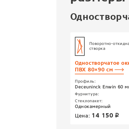
Одностворч
Поворотно-откидн
створка
Одностворчатое ок
ПВХ 80×90 см
Профиль:
Deceuninck Enwin 60 м
Фурнитура:
Стеклопакет:
Однокамерный
14 150
Цена:
p