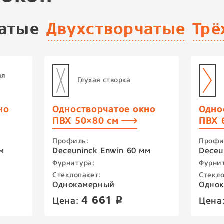
атые
Двухстворчатые
Трё
ая
Глухая створка
но
Одностворчатое окно
Одно
ПВХ 50×80 см
ПВХ 
Профиль:
Профи
м
Deceuninck Enwin 60 мм
Deceu
Фурнитура:
Фурни
Стеклопакет:
Стекло
Однокамерный
Одно
4 661
Цена:
Цена
p