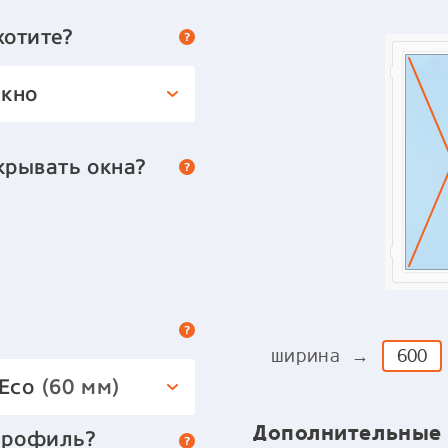
хотите?
окно
крывать окна?
ширина →
 Eco
(60 мм)
Дополнительные
профиль?