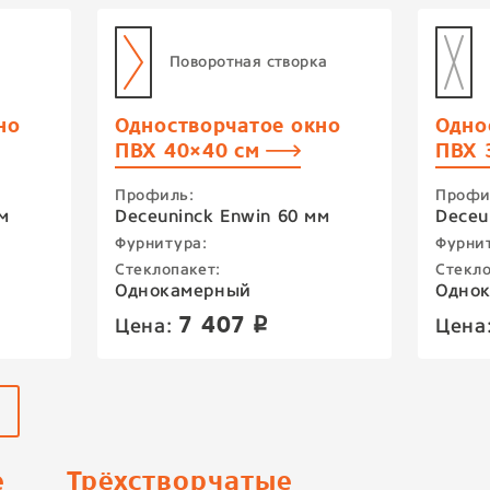
Поворотная створка
но
Одностворчатое окно
Одно
ПВХ 40×40 см
ПВХ 
Профиль:
Профи
м
Deceuninck Enwin 60 мм
Deceu
Фурнитура:
Фурни
Стеклопакет:
Стекло
Однокамерный
Одно
7 407
Цена:
Цена
p
е
Трёхстворчатые