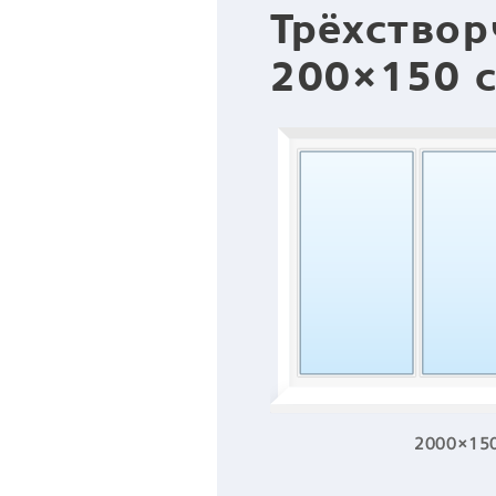
Трёхствор
200×150 с
2000×15