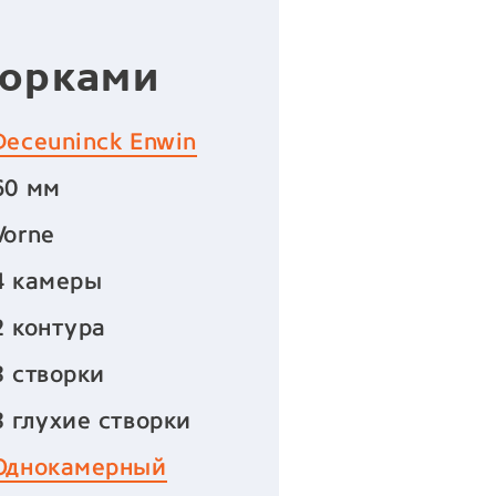
ворками
Deceuninck Enwin
60 мм
Vorne
4 камеры
2 контура
3 створки
3 глухие створки
Однокамерный