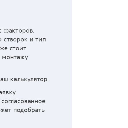
х факторов.
 створок и тип
же стоит
о монтажу
аш калькулятор.
аявку
 согласованное
ожет подобрать