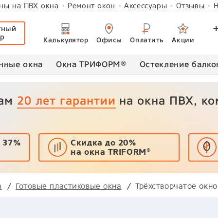
ны на ПВХ окна
Ремонт окон
Аксессуары
Отзывы
Н
тный
ер
Калькулятор
Офисы
Оплатить
Акции
нные окна
Окна ТРИФОРМ
®
Остекление балко
вам
20 лет гарантии
на окна ПВХ, к
 37%
Скидка до 20%
на окна TRIFORM
®
а
Готовые пластиковые окна
Трёхстворчатое окн