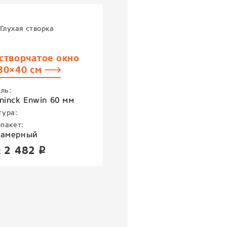
Глухая створка
створчатое окно
30×40 см
ль:
ninck Enwin 60 мм
тура:
пакет:
камерный
2 482
:
p