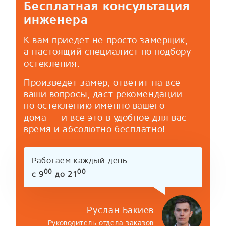
Бесплатная консультация
инженера
К вам приедет не просто замерщик,
а настоящий специалист по подбору
остекления.
Произведёт замер, ответит на все
ваши вопросы, даст рекомендации
по остеклению именно вашего
дома — и всё это в удобное для вас
время и абсолютно бесплатно!
Работаем каждый день
00
00
с 9
до 21
Руслан Бакиев
Руководитель отдела заказов