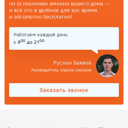
по остеклению именно вашего дома —
и всё это в удобное для вас время
и абсолютно бесплатно!
Работаем каждый день
00
00
с 9
до 21
Руслан Бакиев
Руководитель отдела заказов
Заказать звонок