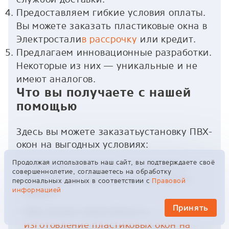
Предоставляем гибкие условия оплаты.
Вы можете заказать пластиковые окна в
Электростали
в рассрочку
или кредит.
Предлагаем инновационные разработки.
Некоторые из них — уникальные и не
имеют аналогов.
Что вы получаете с нашей
помощью
Здесь вы можете заказатьустановку ПВХ-
окон на выгодных условиях:
Продолжая использовать наш сайт, вы подтверждаете своё
Подберём профили, стеклопакеты,
совершеннолетие, соглашаетесь на обработку
фурнитуру под конкретную задачу,
персональных данных в соответствии с
Правовой
информацией
бюджет.
Принять
Обеспечим оперативность —
изготовление пластиковых окон на