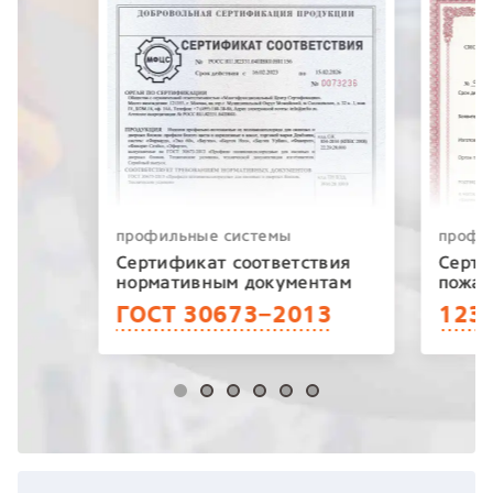
профильные системы
профи
Сертификат соответствия
Серти
нормативным документам
пожар
ГОСТ 30673−2013
123−