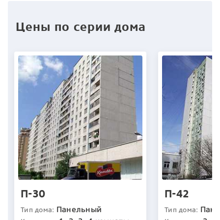
Цены по серии дома
П-30
П-42
Панельный
Пан
Тип дома:
Тип дома: