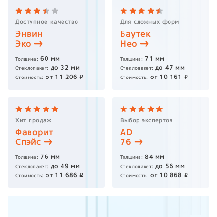
Доступное качество
Для сложных форм
Энвин
Баутек
Эко
Нео
60
мм
71
мм
Толщина:
Толщина:
до
32
мм
до
47
мм
Стеклопакет:
Стеклопакет:
от
11 206
от
10 161
p
p
Стоимость:
Стоимость:
Хит продаж
Выбор экспертов
Фаворит
AD
Спэйс
76
76
мм
84
мм
Толщина:
Толщина:
до
49
мм
до
56
мм
Стеклопакет:
Стеклопакет:
от
11 686
от
10 868
p
p
Стоимость:
Стоимость: