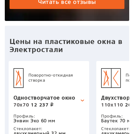
работу двух человек из
работ
Читать все отзывы
данной компании Илья-
данно
Замерщик Антон-
Замер
установщик. Упиваться в
устан
словоблудии не буду, ибо все
слово
10000%
1000
Цены на пластиковые окна в
Электростали
Поворотно-откидная
Пов
створка
пов
Одностворчатое окно
Двухстворч
70х70
12 237
110х110
26 
p
Профиль:
Профиль:
Энвин Эко 60 мм
Баутек 70 мм
Стеклопакет:
Стеклопакет:
двухкамерный 32 мм
двухкамерны