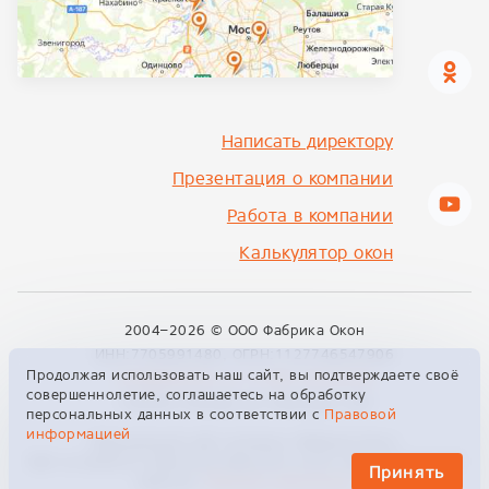
Написать директору
Презентация о компании
Работа в компании
Калькулятор окон
2004–2026 ©
ООО Фабрика Окон
ИНН:7705991480, ОГРН:1127746547906
Продолжая использовать наш сайт, вы подтверждаете своё
info@fabrikon.ru
+7 495 229 00 09
совершеннолетие, соглашаетесь на обработку
129329, Москва, ул. Кольская, 2к4
персональных данных в соответствии с
Правовой
информацией
Официальный сайт компании «Фабрика Окон»
Сайт не является публичной офертой и носит информационный
Принять
характер.
Правовая информация