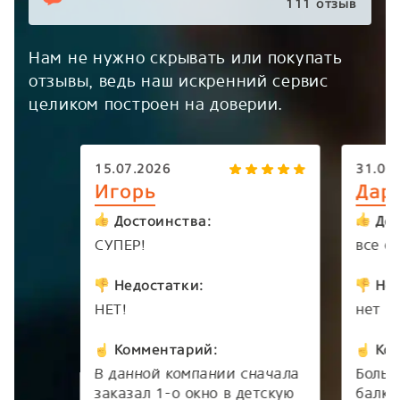
111 отзыв
Нам не нужно скрывать или покупать
отзывы, ведь наш искренний сервис
целиком построен на доверии.
15.07.2026
31.05
Игорь
Дар
Достоинства:
Дос
СУПЕР!
все о
Недостатки:
Нед
НЕТ!
нет
Комментарий:
Ком
В данной компании сначала
Больш
заказал 1-о окно в детскую
балко