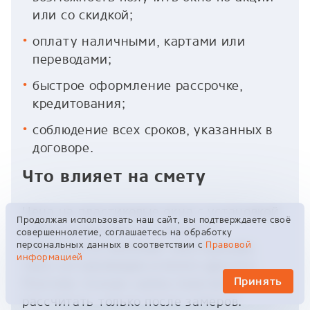
или со скидкой;
оплату наличными, картами или
переводами;
быстрое оформление рассрочке,
кредитования;
соблюдение всех сроков, указанных в
договоре.
Что влияет на смету
Цена на пластиковые окна с установкой
Продолжая использовать наш сайт, вы подтверждаете своё
в Железнодорожном зависит от
совершеннолетие, соглашаетесь на обработку
персональных данных в соответствии с
Правовой
величины остекления, конструкции,
информацией
типа составляющих и много другого.
Принять
Поэтому точную сумму получится
рассчитать только после замеров.