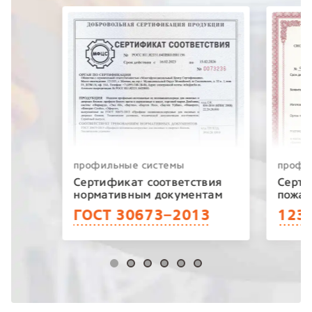
профильные системы
профи
Сертификат соответствия
Серти
нормативным документам
пожар
ГОСТ 30673−2013
123−