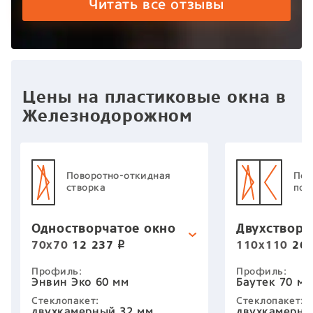
работу двух человек из
работ
Читать все отзывы
данной компании Илья-
данно
Замерщик Антон-
Замер
установщик. Упиваться в
устан
словоблудии не буду, ибо все
слово
10000%
1000
Цены на пластиковые окна в
Железнодорожном
Поворотно-откидная
Пов
створка
пов
Одностворчатое окно
Двухстворч
70х70
12 237
110х110
26 
p
Профиль:
Профиль:
Энвин Эко 60 мм
Баутек 70 мм
Стеклопакет:
Стеклопакет:
двухкамерный 32 мм
двухкамерны