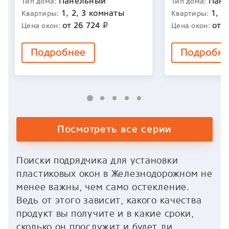
Панельный
Пан
Тип дома:
Тип дома:
1, 2, 3 комнаты
1, 2
Квартиры:
Квартиры:
от
26 724
от
2
Цена окон:
Цена окон:
p
Подробнее
Подробн
Посмотреть все серии
Поиски подрядчика для установки
пластиковых окон в Железнодорожном не
менее важны, чем само остекление.
Ведь от этого зависит, какого качества
продукт вы получите и в какие сроки,
сколько он прослужит и будет ли