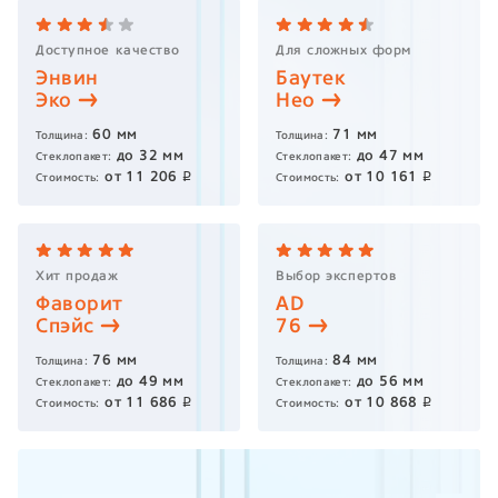
Доступное качество
Для сложных форм
Энвин
Баутек
Эко
Нео
60
мм
71
мм
Толщина:
Толщина:
до
32
мм
до
47
мм
Стеклопакет:
Стеклопакет:
от
11 206
от
10 161
p
p
Стоимость:
Стоимость:
Хит продаж
Выбор экспертов
Фаворит
AD
Спэйс
76
76
мм
84
мм
Толщина:
Толщина:
до
49
мм
до
56
мм
Стеклопакет:
Стеклопакет:
от
11 686
от
10 868
p
p
Стоимость:
Стоимость: