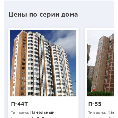
Цены по серии дома
П-44Т
П-55
Панельный
Пан
Тип дома:
Тип дома: