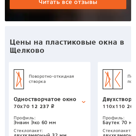
работу двух человек из
работ
Читать все отзывы
данной компании Илья-
данно
Замерщик Антон-
Замер
установщик. Упиваться в
устан
словоблудии не буду, ибо все
слово
10000%
1000
Цены на пластиковые окна в
Щелково
Поворотно-откидная
Пов
створка
пов
Одностворчатое окно
Двухстворч
70х70
12 237
110х110
26 
p
Профиль:
Профиль:
Энвин Эко 60 мм
Баутек 70 мм
Стеклопакет:
Стеклопакет:
двухкамерный 32 мм
двухкамерны