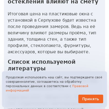
остекления влияют на смету
Итоговая цена на пластиковые окна с
установкой в Серпухове будет известна
после проведения замеров. Ведь на её
величину влияют размеры проёма, тип
здания, толщина стен, а также тип
профиля, стеклопакета, фурнитуры,
аксессуаров, которые вы выбираете.
Список используемой
литературы
Продолжая использовать наш сайт, вы подтверждаете своё
Официальный сайт производителя ПВХ
совершеннолетие, соглашаетесь на обработку
персональных данных в соответствии с
Правовой
— https://deceuninck.ru/.
информацией
Борискина И.В., Шведов Н.В., Плотников
Принять
А.А. Современные светопрозрачные