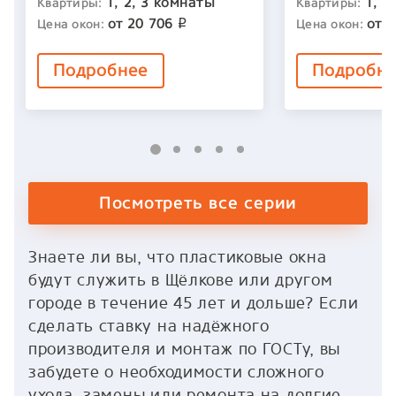
1, 2, 3 комнаты
1, 2
Квартиры:
Квартиры:
от
20 706
от
2
Цена окон:
Цена окон:
p
Подробнее
Подробн
Посмотреть все серии
Знаете ли вы, что пластиковые окна
будут служить в Щёлкове или другом
городе в течение 45 лет и дольше? Если
сделать ставку на надёжного
производителя и монтаж по ГОСТу, вы
забудете о необходимости сложного
ухода, замены или ремонта на долгие