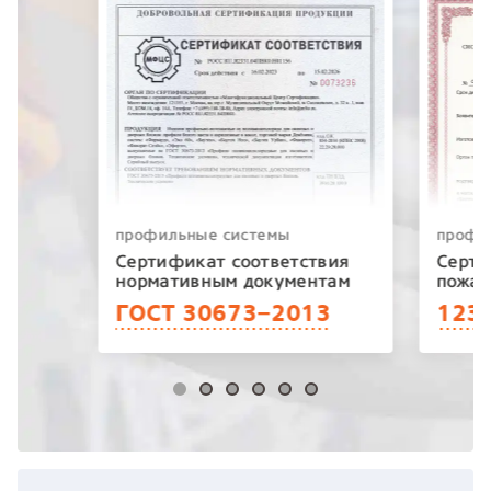
профильные системы
профи
Сертификат соответствия
Серти
нормативным документам
пожар
ГОСТ 30673−2013
123−