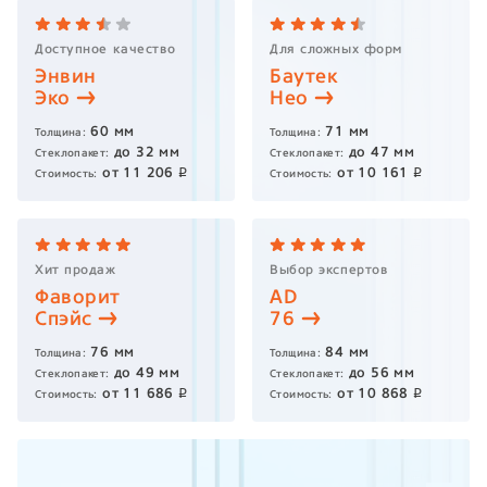
Доступное качество
Для сложных форм
Энвин
Баутек
Эко
Нео
60
мм
71
мм
Толщина:
Толщина:
до
32
мм
до
47
мм
Стеклопакет:
Стеклопакет:
от
11 206
от
10 161
p
p
Стоимость:
Стоимость:
Хит продаж
Выбор экспертов
Фаворит
AD
Спэйс
76
76
мм
84
мм
Толщина:
Толщина:
до
49
мм
до
56
мм
Стеклопакет:
Стеклопакет:
от
11 686
от
10 868
p
p
Стоимость:
Стоимость: