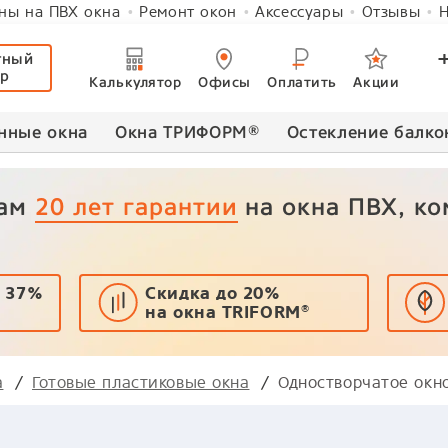
ны на ПВХ окна
Ремонт окон
Аксессуары
Отзывы
Н
тный
ер
Калькулятор
Офисы
Оплатить
Акции
нные окна
Окна ТРИФОРМ
®
Остекление балко
вам
20 лет гарантии
на окна ПВХ, к
 37%
Скидка до 20%
на окна TRIFORM
®
а
Готовые пластиковые окна
Одностворчатое окн