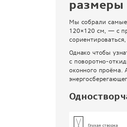
размеры
Мы собрали самые
120×120 см, — с п
сориентироваться,
Однако чтобы узна
с поворотно-откид
оконного проёма. 
энергосберегающе
Одностворч
Глухая створка