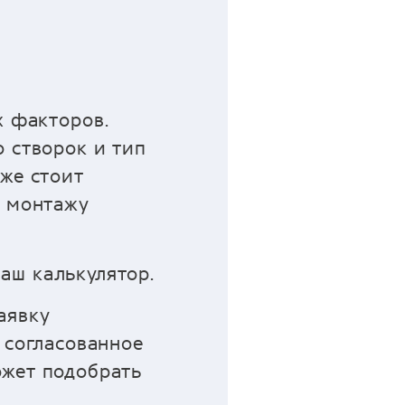
х факторов.
 створок и тип
же стоит
о монтажу
аш калькулятор.
аявку
 согласованное
ожет подобрать