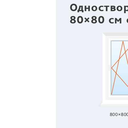
Одноство
80×80 см 
800×80