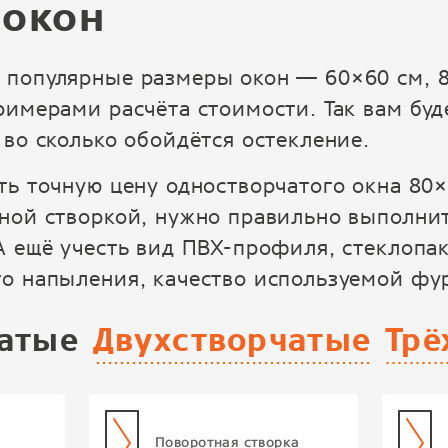
 окон
 популярные размеры окон — 60×60 см, 8
римерами расчёта стоимости. Так вам буд
 во сколько обойдётся остекление.
ть точную цену одностворчатого окна 80
ной створкой, нужно правильно выполни
А ещё учесть вид ПВХ-профиля, стеклопак
го напыления, качество используемой фу
атые
Двухстворчатые
Трё
Поворотная створка