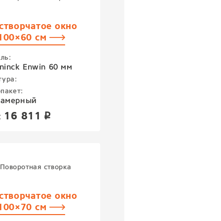
створчатое окно
100×60 см
ль:
ninck Enwin 60 мм
тура:
пакет:
камерный
16 811
:
p
Поворотная створка
створчатое окно
100×70 см