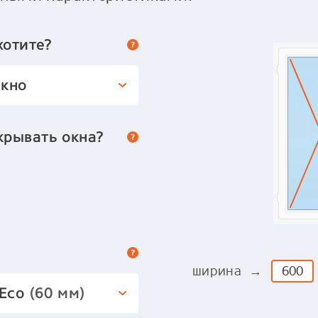
хотите?
окно
крывать окна?
ширина →
 Eco
(60 мм)