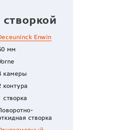
 створкой
Deceuninck Enwin
60 мм
Vorne
4 камеры
2 контура
1 створка
Поворотно-
откидная створка
Однокамерный