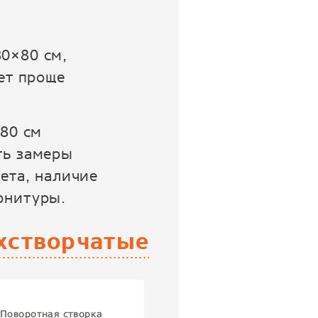
0×80 см,
ет проще
×80 см
ть замеры
ета, наличие
рнитуры.
хстворчатые
Поворотная створка