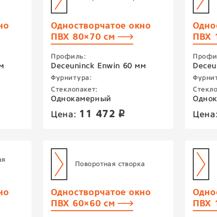
но
Одностворчатое окно
Одно
ПВХ 80×70 см
ПВХ 
Профиль:
Профи
м
Deceuninck Enwin 60 мм
Deceu
Фурнитура:
Фурни
Стеклопакет:
Стекло
Однокамерный
Одно
11 472
Цена:
Цена
p
ая
Поворотная створка
но
Одностворчатое окно
Одно
ПВХ 60×60 см
ПВХ 