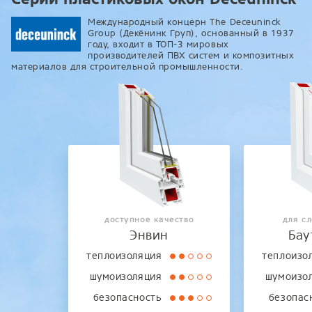
Международный концерн The Deceuninck
Group (Декёнинк Груп), основанный в 1937
году, входит в ТОП-3 мировых
производителей ПВХ систем и композитных
материалов для строительной промышленности.
доступное качество
для с
Энвин
Бау
теплоизоляция
теплоизо
шумоизоляция
шумоизо
безопасность
безопас