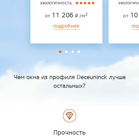
экологичность
экологич
11 206
10
2
от
/м
от
p
подробнее
по
Чем окна из профиля Deceuninck лучше
остальных?
Прочность