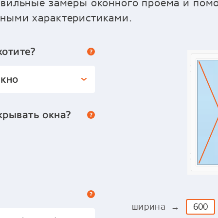
авильные замеры оконного проёма и пом
ьными характеристиками.
хотите?
окно
крывать окна?
ширина →