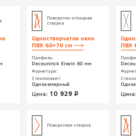
Поворотно-откидная
а
створка
но
Одностворчатое окно
Одно
ПВХ 60×70 см
ПВХ 
Профиль:
Профи
м
Deceuninck Enwin 60 мм
Deceu
Фурнитура:
Фурни
Стеклопакет:
Стекло
Однокамерный
Одно
10 929
Цена:
Цена
p
Поворотная створка