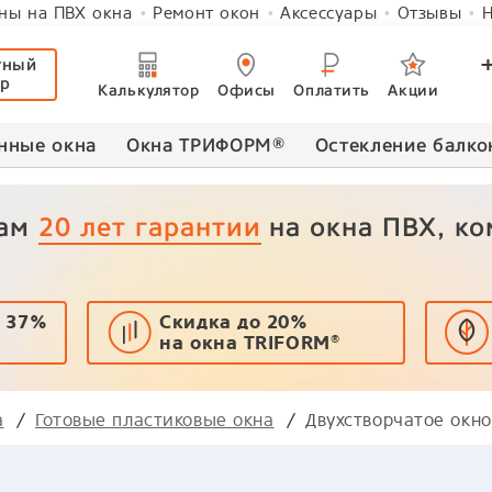
ны на ПВХ окна
Ремонт окон
Аксессуары
Отзывы
Н
тный
ер
Калькулятор
Офисы
Оплатить
Акции
нные окна
Окна ТРИФОРМ
®
Остекление балко
вам
20 лет гарантии
на окна ПВХ, к
 37%
Скидка до 20%
на окна TRIFORM
®
а
Готовые пластиковые окна
Двухстворчатое окн