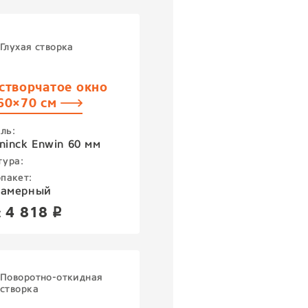
Глухая створка
створчатое окно
60×70 см
ль:
ninck Enwin 60 мм
тура:
пакет:
камерный
4 818
:
p
Поворотно-откидная
створка