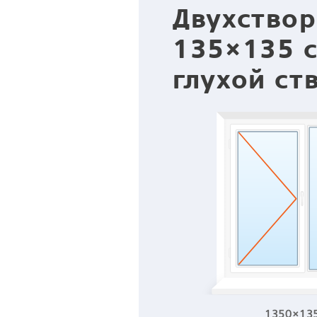
Двухствор
135×135 с
глухой ст
1350×13