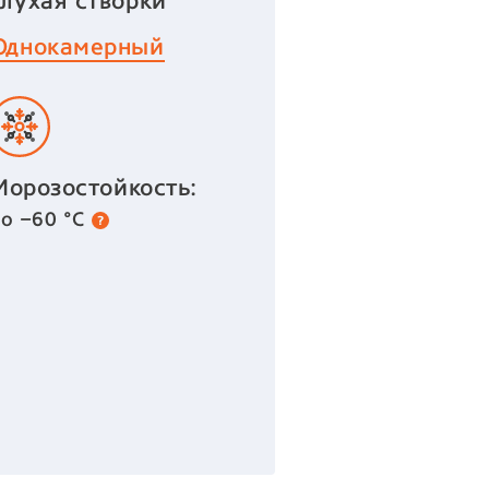
глухая створки
Однокамерный
Морозостойкость:
до −60 °С