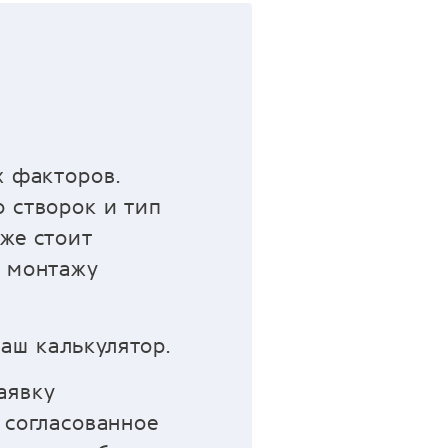
х факторов.
 створок и тип
же стоит
о монтажу
аш калькулятор.
аявку
 согласованное