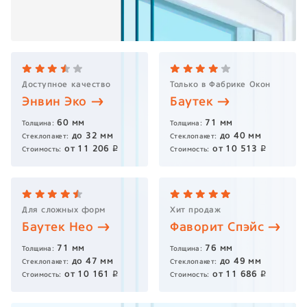
Доступное качество
Только в Фабрике Окон
Энвин
Эко
Баутек
60
мм
71
мм
Толщина:
Толщина:
до
32
мм
до
40
мм
Стеклопакет:
Стеклопакет:
от
11 206
от
10 513
p
p
Стоимость:
Стоимость:
Для сложных форм
Хит продаж
Баутек
Нео
Фаворит
Спэйс
71
мм
76
мм
Толщина:
Толщина:
до
47
мм
до
49
мм
Стеклопакет:
Стеклопакет:
от
10 161
от
11 686
p
p
Стоимость:
Стоимость: