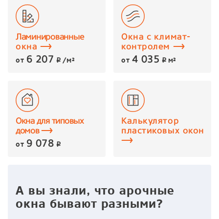
Ламинированные
Окна с климат-
окна
контролем
6 207
4 035
от
/м²
от
м²
p
p
Окна для типовых
Калькулятор
домов
пластиковых окон
9 078
от
p
А вы знали, что арочные
окна бывают разными?