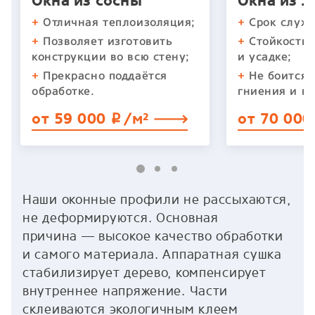
Окна из сосны
Окна из 
+
Отличная теплоизоляция;
+
Срок служб
+
Позволяет изготовить
+
Стойкость 
конструкции во всю стену;
и усадке;
+
Прекрасно поддаётся
+
Не боится 
обработке.
гниения и п
от 59 000
/м²
от 70 00
p
Наши оконные профили не рассыхаются,
не деформируются. Основная
причина — высокое качество обработки
и самого материала. Аппаратная сушка
стабилизирует дерево, компенсирует
внутреннее напряжение. Части
склеиваются экологичным клеем