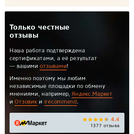
Только честные
отзывы
Наша работа подтверждена
сертификатами, а её результат
— вашими
отзывами
!
Именно поэтому мы любим
независимые площадки по обмену
мнениями, например,
Яндекс.Маркет
и
Отзовик
и
irecommend
.
4.4
1377 отзыва