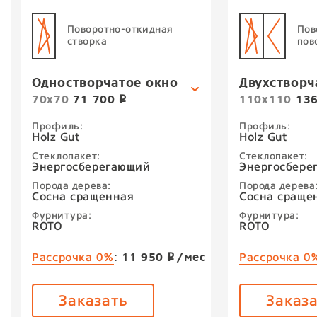
Поворотно-откидная
Пов
створка
пов
Одностворчатое окно
Двухстворч
70х70
71 700
110х110
136
p
Профиль:
Профиль:
Holz Gut
Holz Gut
Стеклопакет:
Стеклопакет:
Энергосберегающий
Энергосбере
Порода дерева:
Порода дерева
Сосна сращенная
Сосна сраще
Фурнитура:
Фурнитура:
ROTO
ROTO
:
11 950
/мес
Рассрочка 0%
Рассрочка 0
p
Заказать
Заказ