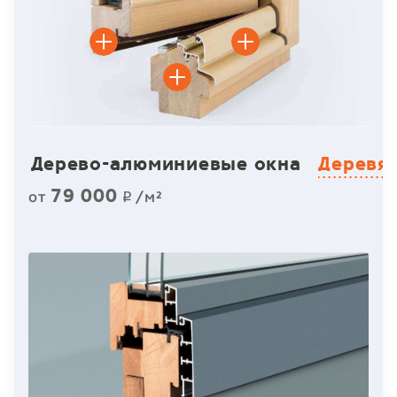
Дерево-алюминиевые окна
Деревя
79 000
от
/м²
p