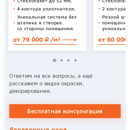
•
Стеклопакет до 52 мм;
•
Стеклопаке
•
4 контура уплотнителя;
•
2 контура 
Уникальная система без
Резной шта
•
штапика в створке
•
помещения
со стороны помещения.
уникальнос
от 79 000
/м²
от 80 000
p
Ответим на все вопросы, а ещё
расскажем о видах окраски,
декорирования.
Бесплатная консультация
Деревянные окна