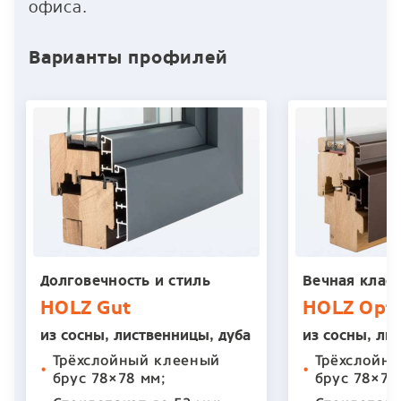
офиса.
Варианты профилей
Долговечность и стиль
Вечная клас
HOLZ Gut
HOLZ Opti
из сосны, лиственницы, дуба
из сосны, ли
Трёхслойный клееный
Трёхслойн
•
•
брус 78×78 мм;
брус 78×78