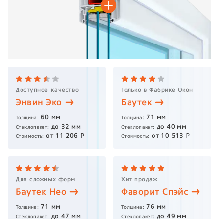
Доступное качество
Только в Фабрике Окон
Энвин
Эко
Баутек
60
мм
71
мм
Толщина:
Толщина:
до
32
мм
до
40
мм
Стеклопакет:
Стеклопакет:
от
11 206
от
10 513
p
p
Стоимость:
Стоимость:
Для сложных форм
Хит продаж
Баутек
Нео
Фаворит
Спэйс
71
мм
76
мм
Толщина:
Толщина:
до
47
мм
до
49
мм
Стеклопакет:
Стеклопакет: