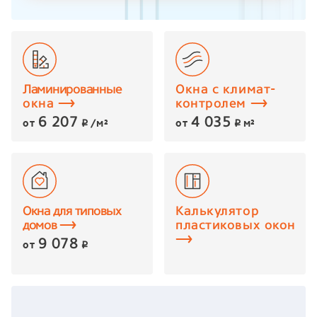
Ламинированные
Окна с климат-
окна
контролем
6 207
4 035
от
/м²
от
м²
p
p
Окна для типовых
Калькулятор
домов
пластиковых окон
9 078
от
p