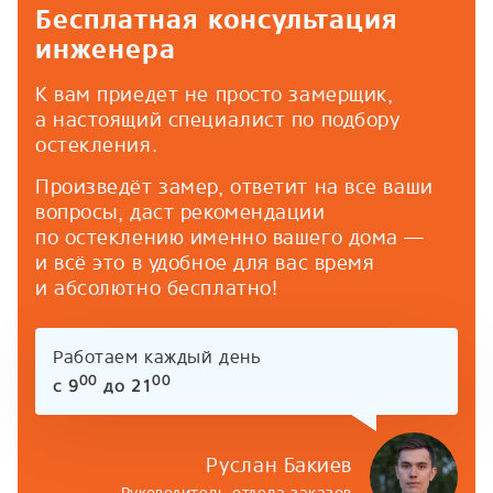
Бесплатная консультация
инженера
К вам приедет не просто замерщик,
а настоящий специалист по подбору
остекления.
Произведёт замер, ответит на все ваши
вопросы, даст рекомендации
по остеклению именно вашего дома —
и всё это в удобное для вас время
и абсолютно бесплатно!
Работаем каждый день
00
00
с 9
до 21
Руслан Бакиев