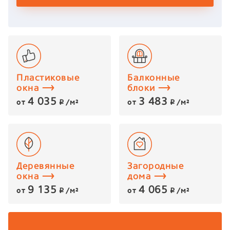
Пластиковые
Балконные
окна
блоки
4 035
3 483
от
/м²
от
/м²
p
p
Деревянные
Загородные
окна
дома
9 135
4 065
от
/м²
от
/м²
p
p