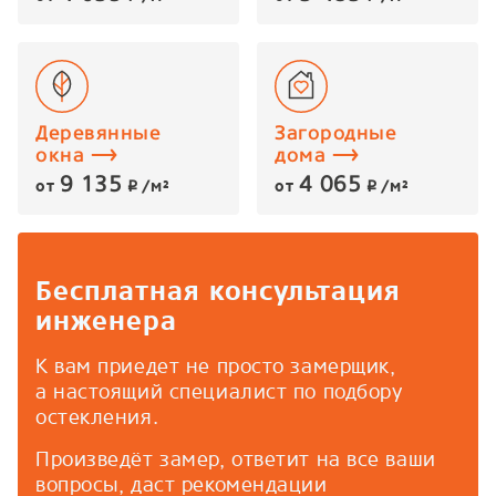
Деревянные
Загородные
окна
дома
9 135
4 065
от
/м²
от
/м²
p
p
Бесплатная консультация
инженера
К вам приедет не просто замерщик,
а настоящий специалист по подбору
остекления.
Произведёт замер, ответит на все ваши
вопросы, даст рекомендации