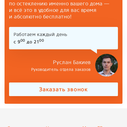
по остеклению именно вашего дома —
и всё это в удобное для вас время
и абсолютно бесплатно!
Работаем каждый день
00
00
с 9
до 21
Руслан Бакиев
Руководитель отдела заказов
Заказать звонок