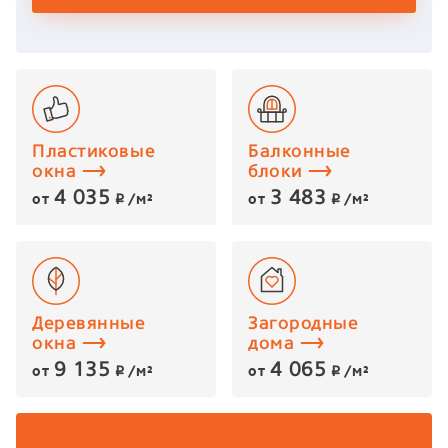
Пластиковые
Балконные
окна
блоки
4 035
3 483
от
/м²
от
/м²
p
p
Деревянные
Загородные
окна
дома
9 135
4 065
от
/м²
от
/м²
p
p