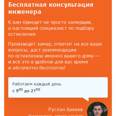
Бесплатная консультация
инженера
К вам приедет не просто замерщик,
а настоящий специалист по подбору
остекления.
Произведёт замер, ответит на все ваши
вопросы, даст рекомендации
по остеклению именно вашего дома —
и всё это в удобное для вас время
и абсолютно бесплатно!
Работаем каждый день
00
00
с 9
до 21
Руслан Бакиев