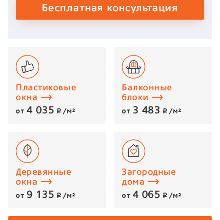
Бесплатная консультация
Пластиковые
Балконные
окна
блоки
4 035
3 483
от
/м²
от
/м²
p
p
Деревянные
Загородные
окна
дома
9 135
4 065
от
/м²
от
/м²
p
p