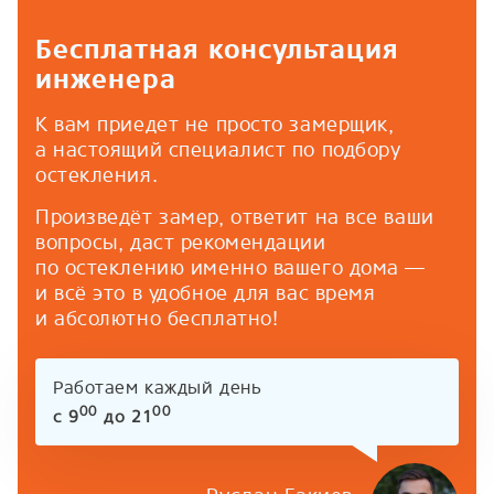
Бесплатная консультация
инженера
К вам приедет не просто замерщик,
а настоящий специалист по подбору
остекления.
Произведёт замер, ответит на все ваши
вопросы, даст рекомендации
по остеклению именно вашего дома —
и всё это в удобное для вас время
и абсолютно бесплатно!
Работаем каждый день
00
00
с 9
до 21