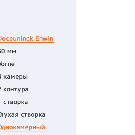
Deceuninck Enwin
60 мм
Vorne
4 камеры
2 контура
1 створка
Глухая створка
Однокамерный