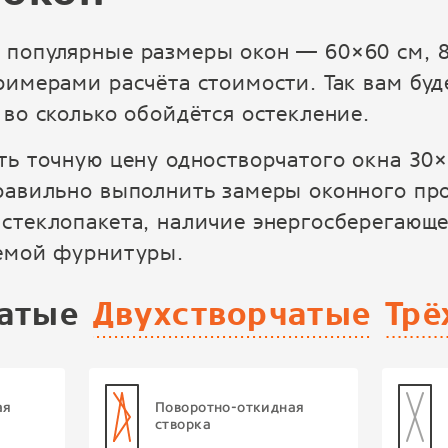
 популярные размеры окон — 60×60 см, 8
римерами расчёта стоимости. Так вам буд
 во сколько обойдётся остекление.
ть точную цену одностворчатого окна 30×
равильно выполнить замеры оконного про
стеклопакета, наличие энергосберегающ
уемой фурнитуры.
атые
Двухстворчатые
Трё
ая
Поворотно-откидная
створка