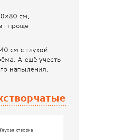
0×80 см,
ет проще
40 см с глухой
ёма. А ещё учесть
его напыления,
хстворчатые
Глухая створка