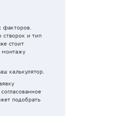
х факторов.
 створок и тип
же стоит
о монтажу
аш калькулятор.
аявку
 согласованное
ожет подобрать