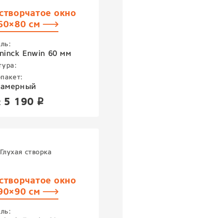
створчатое окно
60×80 см
ль:
ninck Enwin 60 мм
тура:
пакет:
камерный
5 190
:
p
Глухая створка
створчатое окно
90×90 см
ль: