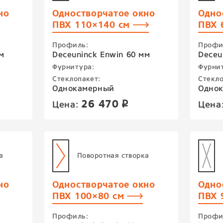
но
Одностворчатое окно
Одно
ПВХ 110×140 см
ПВХ 
Профиль:
Профи
м
Deceuninck Enwin 60 мм
Deceu
Фурнитура:
Фурни
Стеклопакет:
Стекло
Однокамерный
Одно
26 470
Цена:
Цена
p
а
Поворотная створка
но
Одностворчатое окно
Одно
ПВХ 100×80 см
ПВХ 
Профиль:
Профи