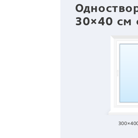
Одноство
30×40 см 
300×40