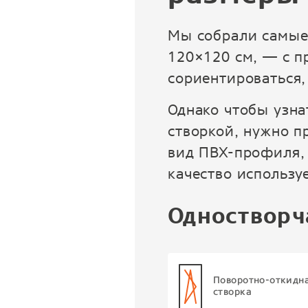
Мы собрали самые
120×120 см, — с п
сориентироваться,
Однако чтобы узна
створкой, нужно п
вид ПВХ-профиля, 
качество использ
Одностворч
Поворотно-откидн
створка