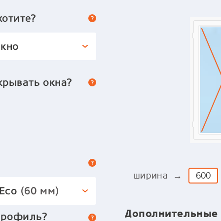
хотите?
окно
крывать окна?
ширина →
 Eco
(60 мм)
Дополнительные
профиль?