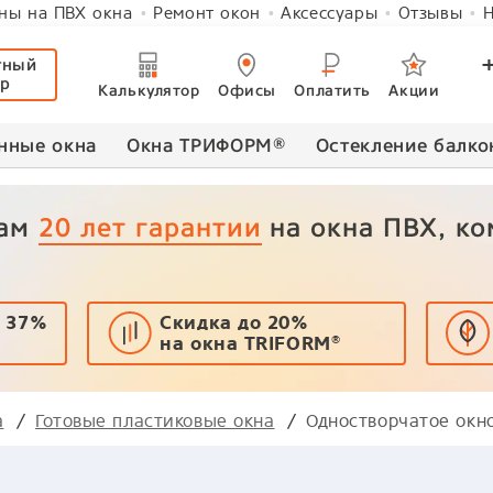
ны на ПВХ окна
Ремонт окон
Аксессуары
Отзывы
Н
тный
ер
Калькулятор
Офисы
Оплатить
Акции
нные окна
Окна ТРИФОРМ
®
Остекление балко
вам
20 лет гарантии
на окна ПВХ, к
 37%
Скидка до 20%
на окна TRIFORM
®
а
Готовые пластиковые окна
Одностворчатое окн