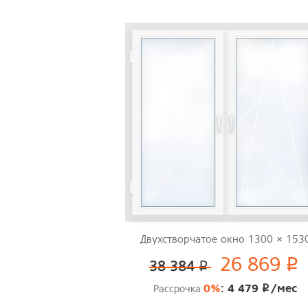
Двухстворчатое окно 1300 × 153
26 869
p
38 384
p
0%
: 4 479
/мес
Рассрочка
p