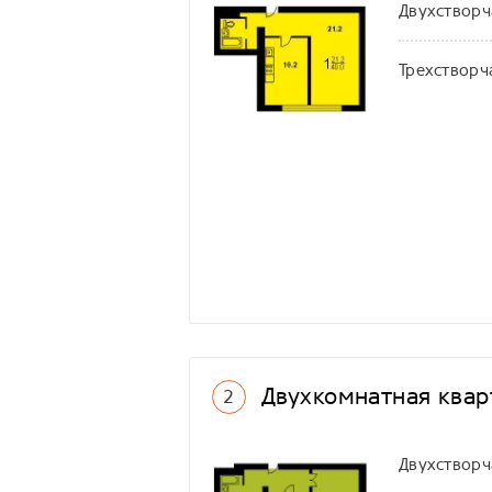
Двухстворч
Трехстворч
Двухкомнатная кварт
2
Двухстворч