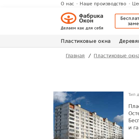
О нас
Наше производство
Це
Беспла
зам
Пластиковые окна
Деревя
Главная
Пластиковые окн
Тип 
Пла
Ост
Бес
и г