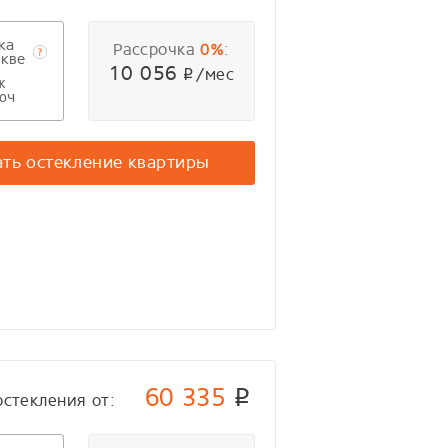
ка
Рассрочка
:
0%
кве
10 056
/мес
p
ж
юч
ать остекление квартиры
60 335
p
остекления от: