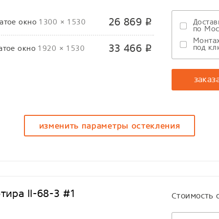
26 869
атое окно
1300 × 1530
Достав
p
по Мос
Монта
33 466
под кл
атое окно
1920 × 1530
p
заказ
изменить параметры остекления
тира II-68-3 #1
Стоимость 