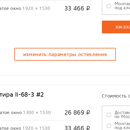
Монта
33 466
под кл
атое окно
1920 × 1530
p
заказ
изменить параметры остекления
ира II-68-3 #2
Стоимость 
26 869
атое окно
1300 × 1530
Достав
p
по Мос
Монта
33 466
под кл
атое окно
1920 × 1530
p