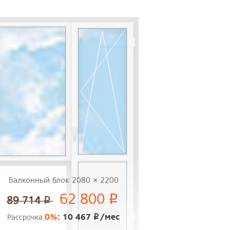
Балконный блок 2080 × 2200
62 800
p
89 714
p
0%
: 10 467
/мес
Рассрочка
p