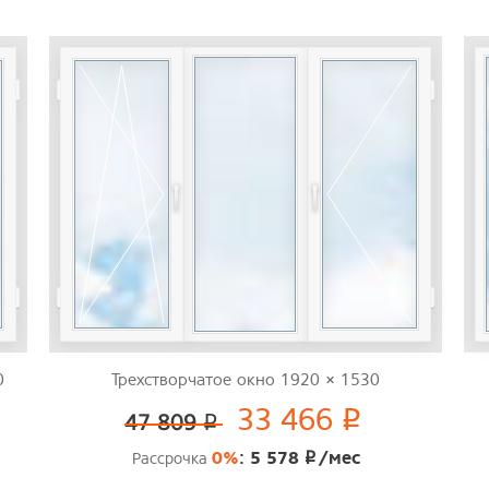
0
Трехстворчатое окно 1920 × 1530
33 466
p
47 809
p
0%
: 5 578
/мес
Рассрочка
p