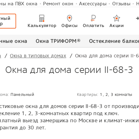
ны на ПВХ окна
Ремонт окон
Аксессуары
Отзывы
Н
тный
ер
Калькулятор
Офисы
Оплатить
Акции
нные окна
Окна ТРИФОРМ
®
Остекление балко
а
Окна в типовых домах
Окна для дома серии II-
Окна для дома серии II-68-3
дома:
Панельный
Квартиры:
1, 2, 3 комнаты
стиковые окна для домов серии II-68-3 от производ
екление 1, 2, 3-комнатных квартир под ключ.
платный выезд замерщика по Москве и климат-инжин
арантия до 30 лет.