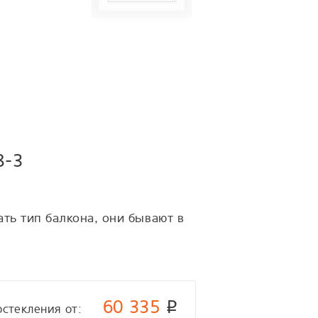
8-3
ть тип балкона, они бывают в
60 335
p
остекления от: