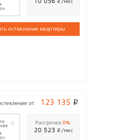
10 056
/мес
p
ж
юч
ать остекление квартиры
123 135
p
остекления от:
ка
Рассрочка
:
0%
кве
20 523
/мес
p
ж
юч