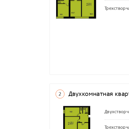
Трехстворч
Двухкомнатная кварт
2
Двухстворч
Трехстворч