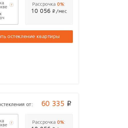
ка
Рассрочка
:
0%
кве
10 056
/мес
p
ж
юч
ать остекление квартиры
60 335
p
остекления от:
ка
Рассрочка
:
0%
кве