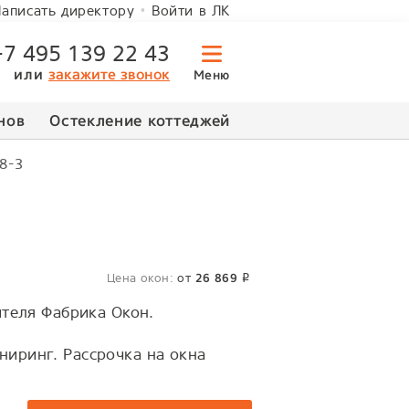
Войти в ЛК
аписать директору
+7 495 139 22 43
или
закажите звонок
Меню
нов
Остекление коттеджей
68-3
Цена окон:
от
26 869
p
ителя Фабрика Окон.
иринг. Рассрочка на окна