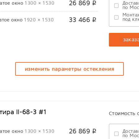
26 869
атое окно
1300 × 1530
Достав
p
по Мос
Монта
33 466
под кл
атое окно
1920 × 1530
p
заказ
изменить параметры остекления
ира II-68-3 #1
Стоимость 
26 869
атое окно
1300 × 1530
Достав
p
по Мос