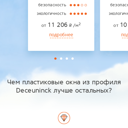
безопасность
безопас
экологичность
экологич
11 206
10
2
от
/м
от
p
подробнее
по
Чем пластиковые окна из профиля
Deceuninck лучше остальных?