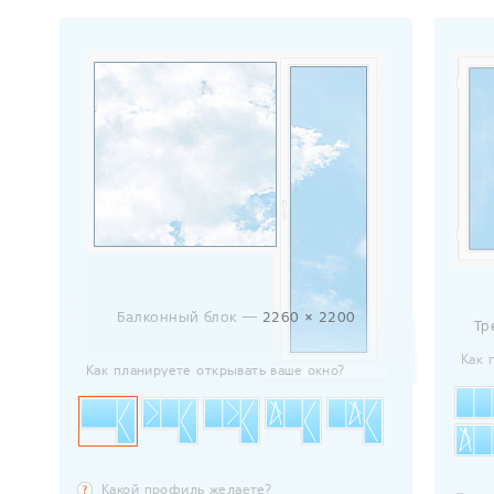
Балконный блок —
2260 × 2200
Тр
Как 
Как планируете открывать ваше окно?
Какой профиль желаете?