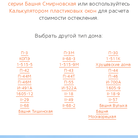
серии Башня Смирновская
или воспользуйтесь
Калькулятором пластиковых окон
для расчета
стоимости остекления.
Выбрать другой тип дома:
П-3
П-3М
П-30
КОПЭ
II-68-3
1-511К
1-515-5
1-515-9М
Хрущёвские дома
П-42
П-43
П-44
П-44М
П-44Т
П-46
П-46М
П-55
И-700А
И-491А
И-522А
1605-9
1605-12
II-18
II-18-9
II-29
II-49
II-57
II-68
II-68-2
Башня Вулыха
Башня Тишинская
Башня
Москворецкая