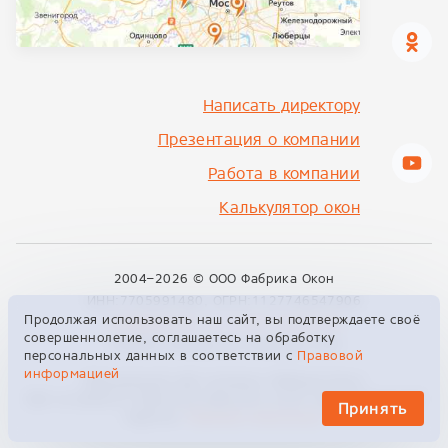
Написать директору
Презентация о компании
Работа в компании
Калькулятор окон
2004–2026 ©
ООО Фабрика Окон
ИНН:7705991480, ОГРН:1127746547906
Продолжая использовать наш сайт, вы подтверждаете своё
info@fabrikon.ru
+7 495 229 00 09
совершеннолетие, соглашаетесь на обработку
129329, Москва, ул. Кольская, 2к4
персональных данных в соответствии с
Правовой
информацией
Официальный сайт компании «Фабрика Окон»
Сайт не является публичной офертой и носит информационный
Принять
характер.
Правовая информация