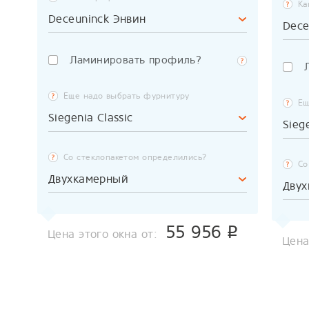
Ка
Deceuninck Энвин
Dece
Ламинировать профиль?
Еще надо выбрать фурнитуру
Ещ
Siegenia Classic
Sieg
Со стеклопакетом определились?
Со
Двухкамерный
Дву
55 956
p
Цена этого окна от:
Цена