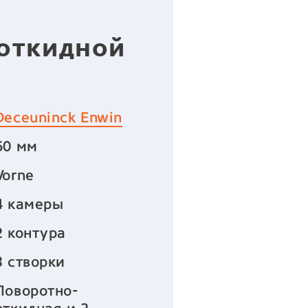
-откидной
Deceuninck Enwin
60 мм
Vorne
4 камеры
2 контура
3 створки
Поворотно-