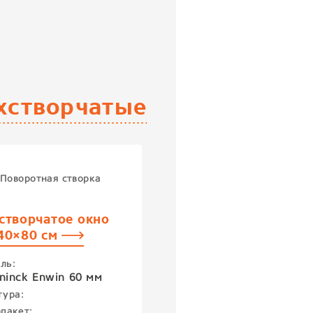
хстворчатые
Поворотная створка
створчатое окно
40×80 см
ль:
ninck Enwin 60 мм
тура:
пакет: