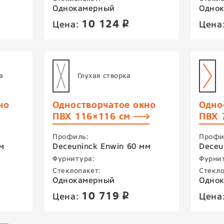
Однокамерный
Одно
10 124
Цена:
Цена
p
а
Глухая створка
но
Одностворчатое окно
Одно
ПВХ 116×116 см
ПВХ 
Профиль:
Профи
м
Deceuninck Enwin 60 мм
Deceu
Фурнитура:
Фурни
Стеклопакет:
Стекло
Однокамерный
Одно
10 719
Цена:
Цена
p