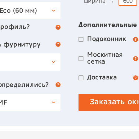
ширина →
 Eco
(60 мм)
Дополнительные
профиль?
Подоконник
ь фурнитуру
Москитная
сетка
Доставка
 определились?
Заказать ок
MF