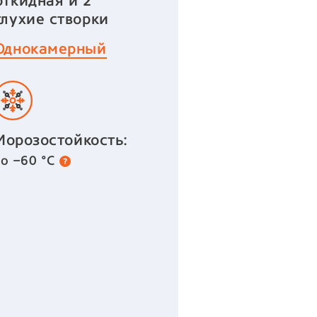
откидная и 2
глухие створки
Однокамерный
Морозостойкость:
до −60 °С