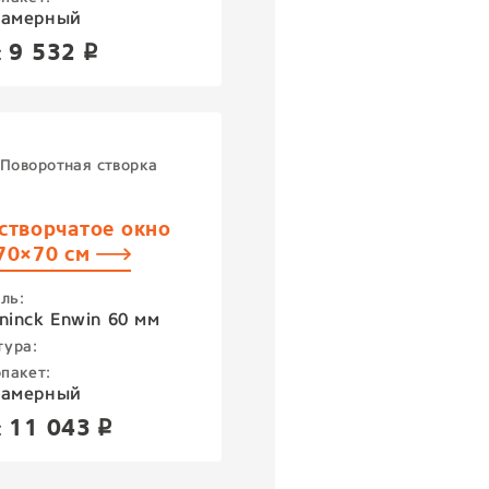
камерный
9 532
:
p
Поворотная створка
створчатое окно
70×70 см
ль:
ninck Enwin 60 мм
тура:
пакет:
камерный
11 043
:
p