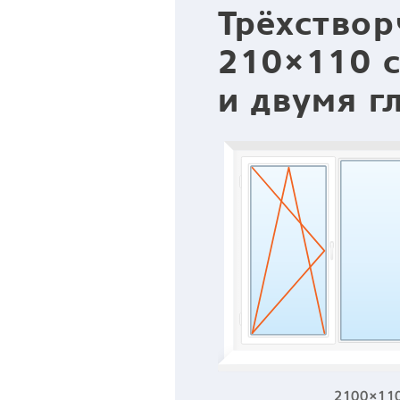
Трёхствор
210×110 с
и двумя г
2100×11