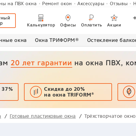
ны на ПВХ окна
Ремонт окон
Аксессуары
Отзывы
Н
тный
ер
Калькулятор
Офисы
Оплатить
Акции
нные окна
Окна ТРИФОРМ
®
Остекление балко
вам
20 лет гарантии
на окна ПВХ, к
 37%
Скидка до 20%
на окна TRIFORM
®
а
Готовые пластиковые окна
Трёхстворчатое окн