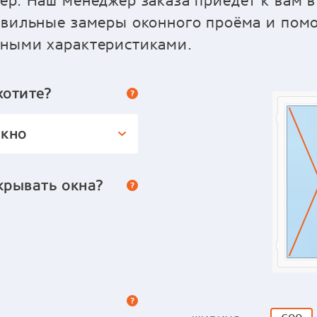
ер. Наш менеджер заказа приедет к вам в
авильные замеры оконного проёма и пом
ьными характеристиками.
хотите?
окно
крывать окна?