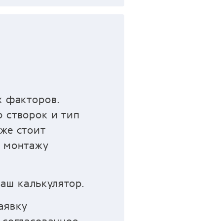
х факторов.
 створок и тип
же стоит
о монтажу
аш калькулятор.
аявку