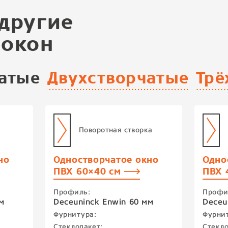
другие
 окон
атые
Двухстворчатые
Трё
Поворотная створка
но
Одностворчатое окно
Одно
ПВХ 60×40 см
ПВХ 
Профиль:
Профи
м
Deceuninck Enwin 60 мм
Deceu
Фурнитура:
Фурни
Стеклопакет:
Стекло