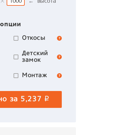
← высота
 опции
Откосы
Детский
замок
Монтаж
но за
5,237
p