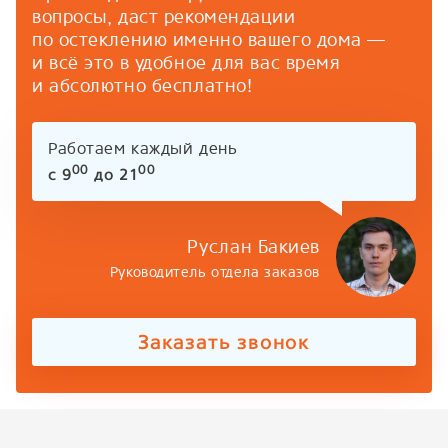
вопросы, даст рекомендации
по остеклению именно вашего дома —
и всё это в удобное для вас время
и абсолютно бесплатно!
Работаем каждый день
00
00
с 9
до 21
Руслан Бакиев
Руководитель отдела заказов
Заказать звонок