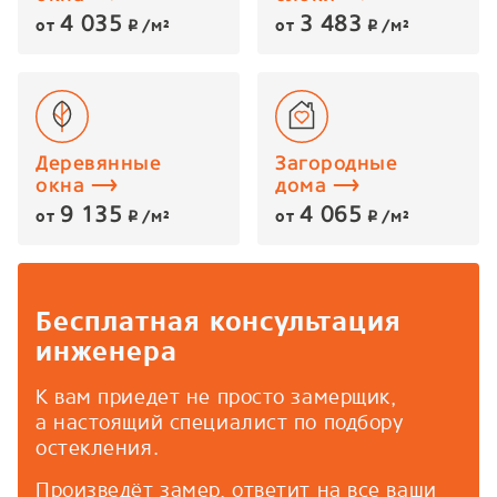
4 035
3 483
от
/м²
от
/м²
p
p
Деревянные
Загородные
окна
дома
9 135
4 065
от
/м²
от
/м²
p
p
Бесплатная консультация
инженера
К вам приедет не просто замерщик,
а настоящий специалист по подбору
остекления.
Произведёт замер, ответит на все ваши