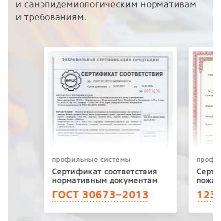
и санэпидемиологическим нормативам
и требованиям.
профильные системы
профи
Сертификат соответствия
Серти
нормативным документам
пожар
ГОСТ 30673−2013
123−