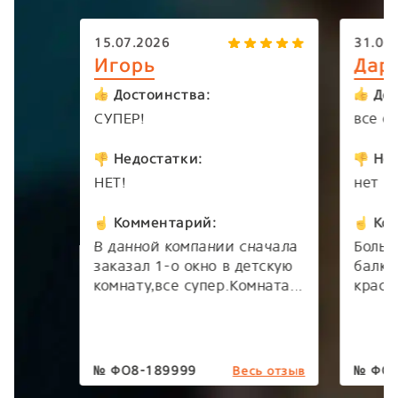
15.07.2026
31.05
Игорь
Дар
Достоинства:
Дос
СУПЕР!
все о
Недостатки:
Нед
НЕТ!
нет
Комментарий:
Ком
В данной компании сначала
Больш
заказал 1-о окно в детскую
балко
комнату,все супер.Комната
краси
преобразилась= тепло.
качес
Соответственно встал
все о
вопрос где заказывать 2-е
Больш
окно,ответ очевидный. Все
брига
№
ФО8-189999
№
ФО8
Весь отзыв
как в первый раз ребята
очень