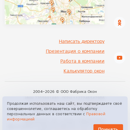
Написать директору
Презентация о компании
Работа в компании
Калькулятор окон
2004–2026 ©
ООО Фабрика Окон
ИНН:7705991480, ОГРН:1127746547906
Продолжая использовать наш сайт, вы подтверждаете своё
info@fabrikon.ru
+7 495 229 00 09
совершеннолетие, соглашаетесь на обработку
129329, Москва, ул. Кольская, 2к4
персональных данных в соответствии с
Правовой
информацией
Официальный сайт компании «Фабрика Окон»
Сайт не является публичной офертой и носит информационный
Принять