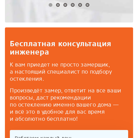
Бесплатная консультация
инженера
К вам приедет не просто замерщик,
а настоящий специалист по подбору
остекления.
Произведёт замер, ответит на все ваши
вопросы, даст рекомендации
по остеклению именно вашего дома —
и всё это в удобное для вас время
и абсолютно бесплатно!