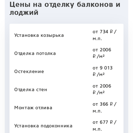
Цены на отделку балконов и
лоджий
от 734
/
p
Установка козырька
м.п.
от 2006
Отделка потолка
/м²
p
от 9 013
Остекление
/м²
p
от 2006
Отделка стен
/м²
p
от 366
/
p
Монтаж отлива
м.п.
от 677
/
p
Установка подоконника
м.п.