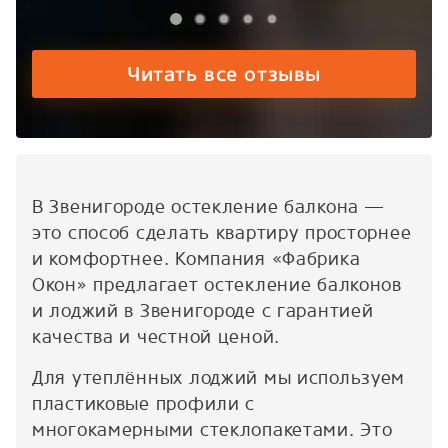
приехали,замерили,поставили.
работ
все четко быстро и
отнош
качественно. Хочу отметить
пожел
работу двух человек из
обоев
Читать все отзывы
данной компании Илья-
подок
Замерщик Антон-
что э
установщик. Упиваться в
у "Фа
словоблудии не буду, ибо все
качес
10000%
высот
благо
В Звенигороде остекление балкона —
за ваш
это способ сделать квартиру просторнее
и комфортнее. Компания «Фабрика
Окон» предлагает остекление балконов
и лоджий в Звенигороде с гарантией
качества и честной ценой.
Для утеплённых лоджий мы используем
пластиковые профили с
многокамерными стеклопакетами. Это