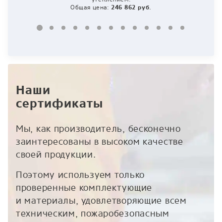
Общая цена:
246 862 руб.
195 085 руб.
102 759 руб.
258 308 руб.
231 352 руб.
172 878 руб.
394 168 руб.
319 136 руб.
238 784 руб.
122 316 руб.
175 602 руб.
246 862 руб.
Наши
сертификаты
Мы, как производитель, бесконечно
заинтересованы в высоком качестве
своей продукции.
Поэтому используем только
проверенные комплектующие
и материалы, удовлетворяющие всем
техническим, пожаробезопасным