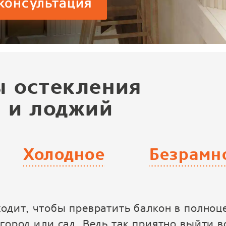
консультация
ы остекления
 и лоджий
Холодное
Безрамн
ходит, чтобы превратить балкон в полно
 город или сад. Ведь так приятно выйти в