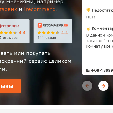
ну мнениями, например,
тзовик
и
irecommend
.
Недостатк
НЕТ!
Коммента
4.4
4.4
В данной ко
2 отзывов
111 отзыв
заказал 1-о 
комнату,все
преобразила
вать или покупать
Соответстве
искренний сервис целиком
вопрос где з
ии.
окно,ответ 
№
ФО8-1899
как в первый
приехали,за
зывы
все четко бы
качественно
работу двух 
данной комп
Замерщик Ан
установщик. 