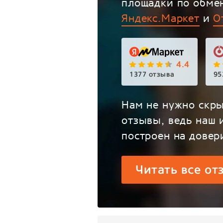
площадки по обме
Яндекс.Маркет
и
О
4.4
1377 отзыва
95
Нам не нужно скры
отзывы, ведь наш 
построен на довер
Читать все от