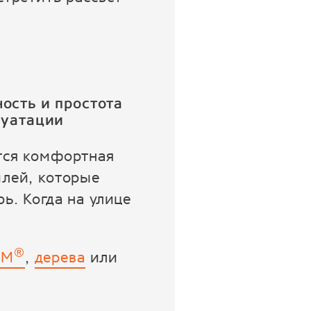
ость и простота
луатации
ется комфортная
илей, которые
ь. Когда на улице
®
РМ
,
дерева
или