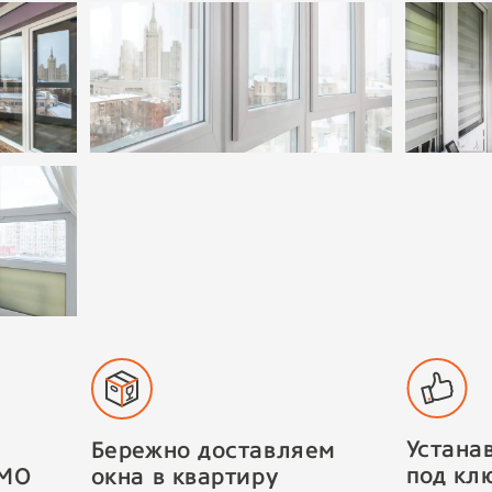
Устана
Бережно доставляем
под клю
 МО
окна в квартиру