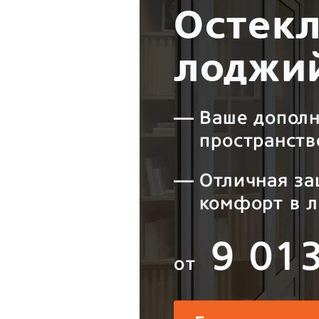
Остекл
лоджи
Ваше допол
пространств
Отличная за
комфорт в л
9 01
от