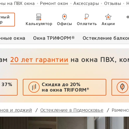
ны на ПВХ окна
Ремонт окон
Аксессуары
Отзывы
Н
тный
ер
Калькулятор
Офисы
Оплатить
Акции
нные окна
Окна ТРИФОРМ
®
Остекление балко
вам
20 лет гарантии
на окна ПВХ, к
 37%
Скидка до 20%
на окна TRIFORM
®
онов и лоджий
Остекление в Подмосковье
Раменс