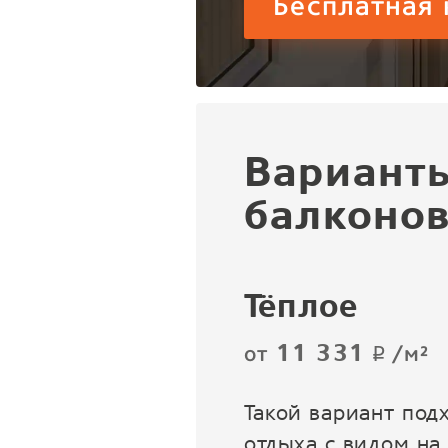
Бесплатная 
Вариант
балконов
Тёплое
11 331
от
/м²
p
Такой вариант под
отдыха с видом на