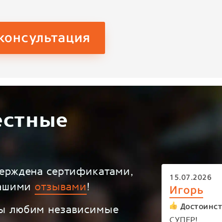
консультация
естные
верждена сертификатами,
15.07.2026
вашими
отзывами
!
Игорь
Достоинст
ы любим независимые
СУПЕР!