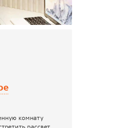
ое
ценную комнату
стретить рассвет