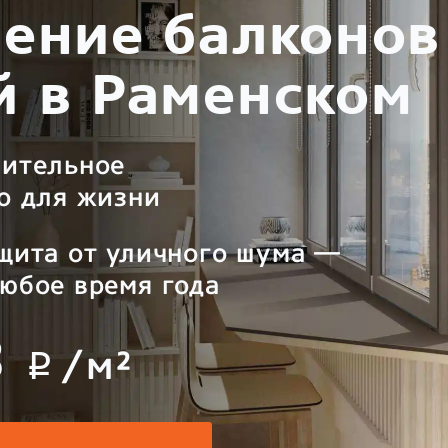
ение балконов
й в Раменском
нительное
о для жизни
щита от уличного шума —
юбое время года
3
/м²
p