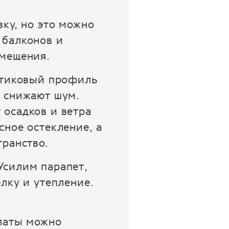
не буду, ибо все
качество как всегда на
высоте. Огромная
ку, но это можно
благодарность всей команде
 балконов и
за ваш труд!
омещения.
астиковый профиль
и снижают шум.
 осадков и ветра
сное остекление, а
транство.
Усилим парапет,
лку и утепление.
платы можно