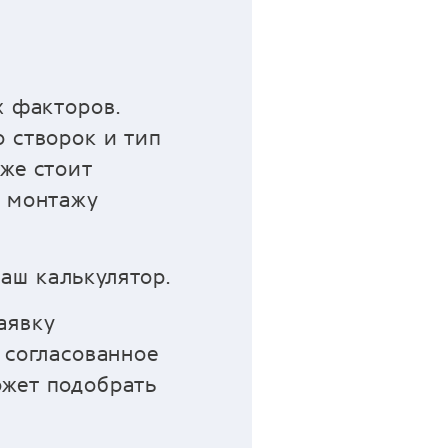
х факторов.
 створок и тип
же стоит
о монтажу
аш калькулятор.
аявку
 согласованное
ожет подобрать