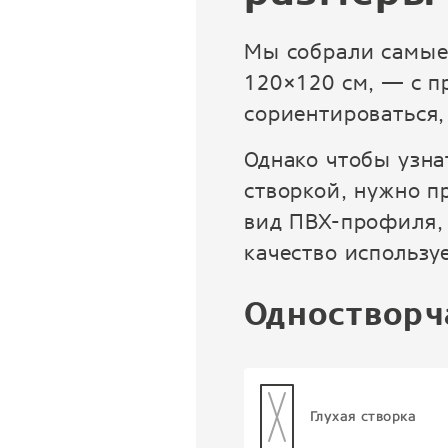
Мы собрали самые
120×120 см, — с п
сориентироваться,
Однако чтобы узна
створкой, нужно п
вид ПВХ-профиля, 
качество использ
Одностворч
Глухая створка