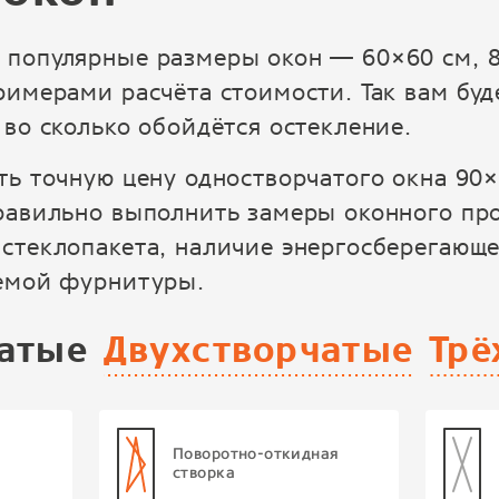
 популярные размеры окон — 60×60 см, 8
римерами расчёта стоимости. Так вам буд
 во сколько обойдётся остекление.
ть точную цену одностворчатого окна 90×
равильно выполнить замеры оконного про
стеклопакета, наличие энергосберегающ
уемой фурнитуры.
атые
Двухстворчатые
Трё
Поворотно-откидная
створка