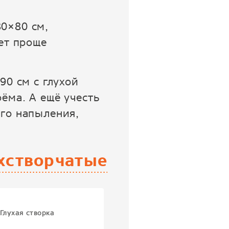
0×80 см,
ет проще
90 см с глухой
ёма. А ещё учесть
его напыления,
хстворчатые
Глухая створка