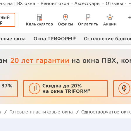
ны на ПВХ окна
Ремонт окон
Аксессуары
Отзывы
Н
тный
ер
Калькулятор
Офисы
Оплатить
Акции
нные окна
Окна ТРИФОРМ
®
Остекление балко
вам
20 лет гарантии
на окна ПВХ, к
 37%
Скидка до 20%
на окна TRIFORM
®
а
Готовые пластиковые окна
Одностворчатое окн