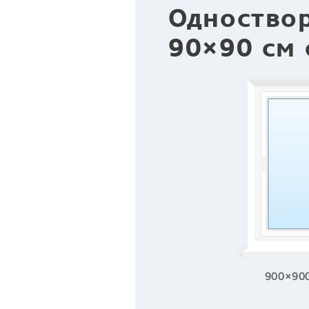
Одноство
90×90 см 
900×90