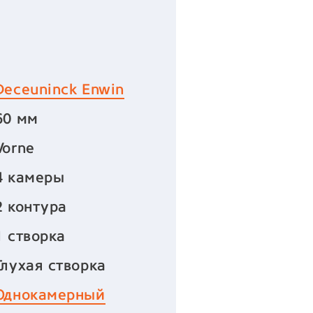
Deceuninck Enwin
60 мм
Vorne
4 камеры
2 контура
1 створка
Глухая створка
Однокамерный