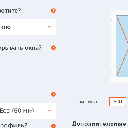
хотите?
окно
крывать окна?
ширина →
 Eco
(60 мм)
Дополнительные
профиль?