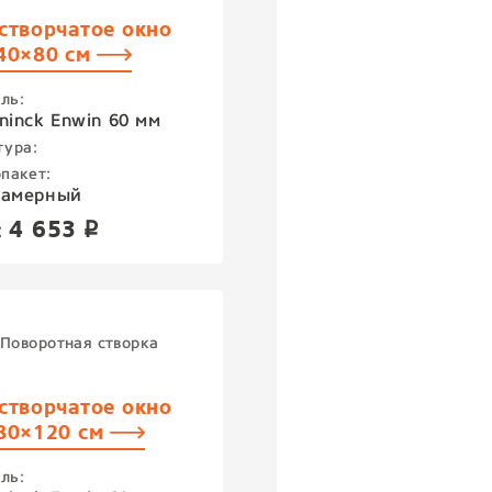
створчатое окно
40×80 см
ль:
ninck Enwin 60 мм
тура:
пакет:
камерный
4 653
:
p
Поворотная створка
створчатое окно
80×120 см
ль: